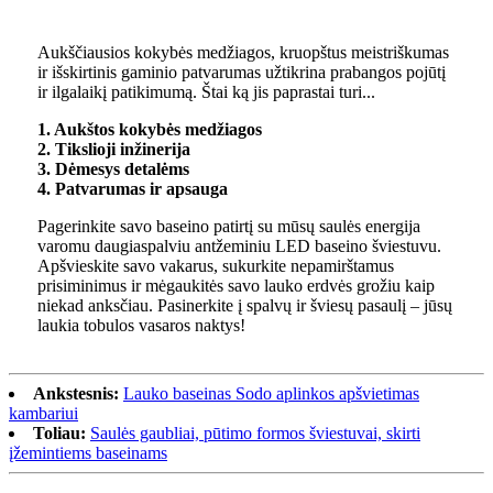
Aukščiausios kokybės medžiagos, kruopštus meistriškumas
ir išskirtinis gaminio patvarumas užtikrina prabangos pojūtį
ir ilgalaikį patikimumą. Štai ką jis paprastai turi...
1. Aukštos kokybės medžiagos
2. Tikslioji inžinerija
3. Dėmesys detalėms
4. Patvarumas ir apsauga
Pagerinkite savo baseino patirtį su mūsų saulės energija
varomu daugiaspalviu antžeminiu LED baseino šviestuvu.
Apšvieskite savo vakarus, sukurkite nepamirštamus
prisiminimus ir mėgaukitės savo lauko erdvės grožiu kaip
niekad anksčiau. Pasinerkite į spalvų ir šviesų pasaulį – jūsų
laukia tobulos vasaros naktys!
Ankstesnis:
Lauko baseinas Sodo aplinkos apšvietimas
kambariui
Toliau:
Saulės gaubliai, pūtimo formos šviestuvai, skirti
įžemintiems baseinams