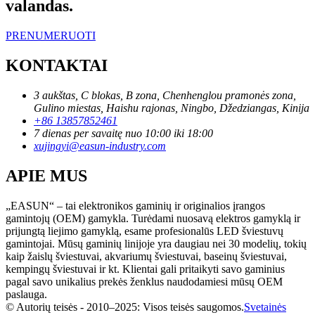
valandas.
PRENUMERUOTI
KONTAKTAI
3 aukštas, C blokas, B zona, Chenhenglou pramonės zona,
Gulino miestas, Haishu rajonas, Ningbo, Džedziangas, Kinija
+86 13857852461
7 dienas per savaitę nuo 10:00 iki 18:00
xujingyi@easun-industry.com
APIE MUS
„EASUN“ – tai elektronikos gaminių ir originalios įrangos
gamintojų (OEM) gamykla. Turėdami nuosavą elektros gamyklą ir
prijungtą liejimo gamyklą, esame profesionalūs LED šviestuvų
gamintojai. Mūsų gaminių linijoje yra daugiau nei 30 modelių, tokių
kaip žaislų šviestuvai, akvariumų šviestuvai, baseinų šviestuvai,
kempingų šviestuvai ir kt. Klientai gali pritaikyti savo gaminius
pagal savo unikalius prekės ženklus naudodamiesi mūsų OEM
paslauga.
© Autorių teisės - 2010–2025: Visos teisės saugomos.
Svetainės