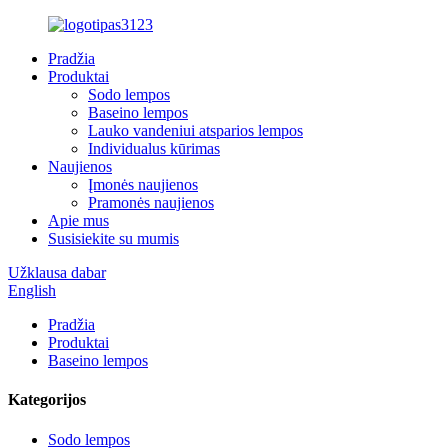
Pradžia
Produktai
Sodo lempos
Baseino lempos
Lauko vandeniui atsparios lempos
Individualus kūrimas
Naujienos
Įmonės naujienos
Pramonės naujienos
Apie mus
Susisiekite su mumis
Užklausa dabar
English
Pradžia
Produktai
Baseino lempos
Kategorijos
Sodo lempos