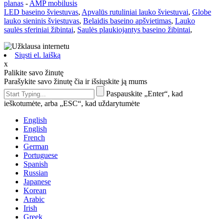
planas
-
AMP mobilusis
LED baseino šviestuvas
,
Apvalūs rutuliniai lauko šviestuvai
,
Globe
lauko sieninis šviestuvas
,
Belaidis baseino apšvietimas
,
Lauko
saulės sferiniai žibintai
,
Saulės plaukiojantys baseino žibintai
,
Siųsti el. laišką
x
Palikite savo žinutę
Parašykite savo žinutę čia ir išsiųskite ją mums
Paspauskite „Enter“, kad
ieškotumėte, arba „ESC“, kad uždarytumėte
English
English
French
German
Portuguese
Spanish
Russian
Japanese
Korean
Arabic
Irish
Greek