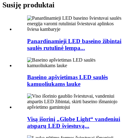
Susiję produktai
Panardinamieji LED baseino žibintai
saulės rutulinė lempa...
Baseino apšvietimas LED saulės
kamuoliukams lauke
Visą išorinį „Globe Light“ vandeniui
atsparų LED šviestuvą...