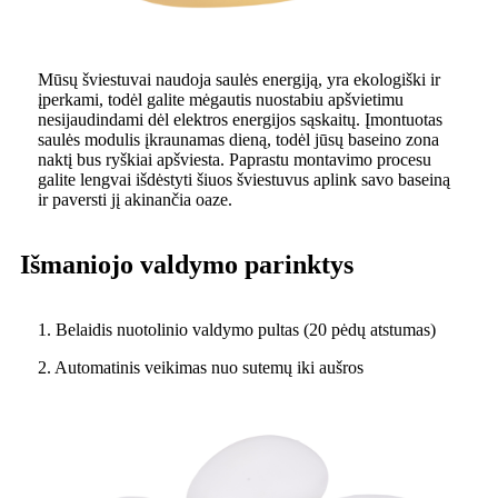
Mūsų šviestuvai naudoja saulės energiją, yra ekologiški ir
įperkami, todėl galite mėgautis nuostabiu apšvietimu
nesijaudindami dėl elektros energijos sąskaitų. Įmontuotas
saulės modulis įkraunamas dieną, todėl jūsų baseino zona
naktį bus ryškiai apšviesta. Paprastu montavimo procesu
galite lengvai išdėstyti šiuos šviestuvus aplink savo baseiną
ir paversti jį akinančia oaze.
Išmaniojo valdymo parinktys
1. Belaidis nuotolinio valdymo pultas (20 pėdų atstumas)
2. Automatinis veikimas nuo sutemų iki aušros